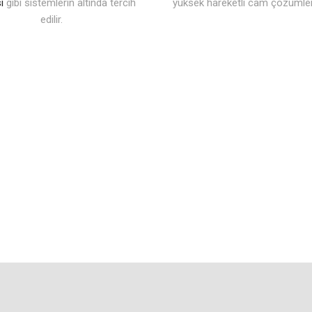
i
gibi sistemlerin altında tercih
yüksek hareketli cam çözümleri
edilir.