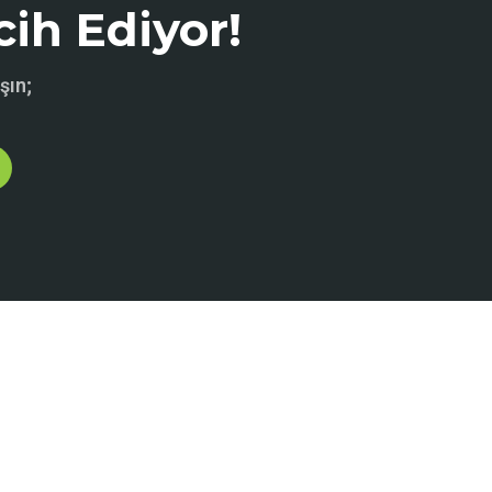
cih Ediyor!
şın;