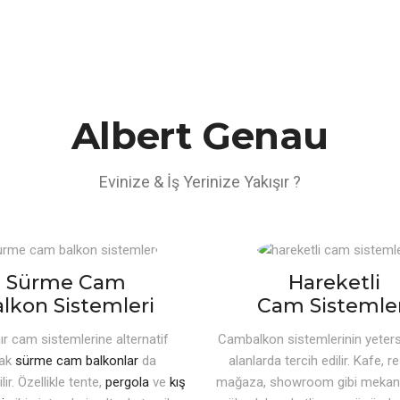
Albert Genau
Evinize & İş Yerinize Yakışır ?
Sürme Cam
Hareketli
lkon Sistemleri
Cam Sistemler
ır cam sistemlerine alternatif
Cambalkon sistemlerinin yetersi
rak
sürme cam balkonlar
da
alanlarda tercih edilir. Kafe, r
ilir. Özellikle tente,
pergola
ve
kış
mağaza, showroom gibi mekanl