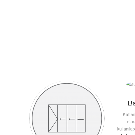
Ba
Katlan
ola
kullanılab