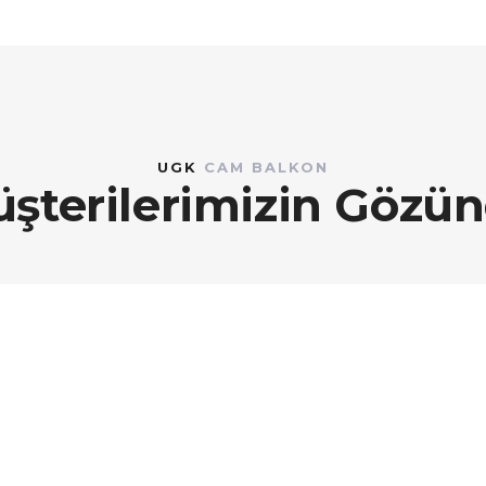
UGK
CAM BALKON
şterilerimizin Gözü
liydiler hepsine teşekkür ederiz bir daha cam balk