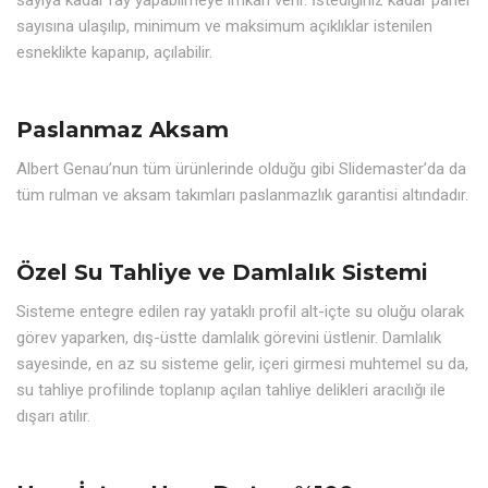
sayıya kadar ray yapabilmeye imkan verir. İstediğiniz kadar panel
sayısına ulaşılıp, minimum ve maksimum açıklıklar istenilen
esneklikte kapanıp, açılabilir.
Paslanmaz Aksam
Albert Genau’nun tüm ürünlerinde olduğu gibi Slidemaster’da da
tüm rulman ve aksam takımları paslanmazlık garantisi altındadır.
Özel Su Tahliye ve Damlalık Sistemi
Sisteme entegre edilen ray yataklı profil alt-içte su oluğu olarak
görev yaparken, dış-üstte damlalık görevini üstlenir. Damlalık
sayesinde, en az su sisteme gelir, içeri girmesi muhtemel su da,
su tahliye profilinde toplanıp açılan tahliye delikleri aracılığı ile
dışarı atılır.