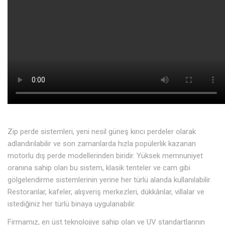
Zip perde sistemleri, yeni nesil güneş kırıcı perdeler olarak
adlandırılabilir ve son zamanlarda hızla popülerlik kazanan
motorlu dış perde modellerinden biridir. Yüksek memnuniyet
oranına sahip olan bu sistem, klasik tenteler ve cam gibi
gölgelendirme sistemlerinin yerine her türlü alanda kullanılabilir.
Restoranlar, kafeler, alışveriş merkezleri, dükkânlar, villalar ve
istediğiniz her türlü binaya uygulanabilir.
Firmamız, en üst teknolojiye sahip olan ve UV standartlarının